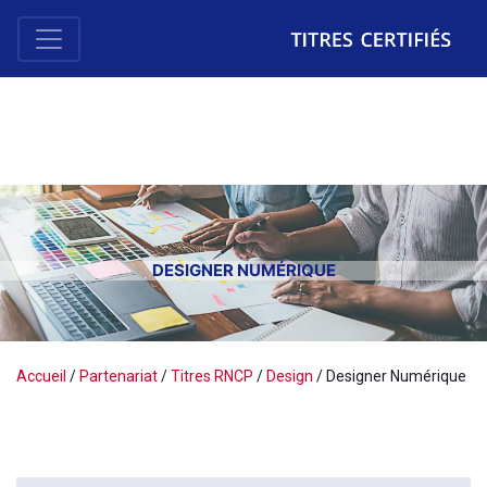
DESIGNER NUMÉRIQUE
Accueil
/
Partenariat
/
Titres RNCP
/
Design
/
Designer Numérique