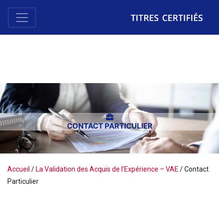
CONTACT PARTICULIER
Accueil
/
La Validation des Acquis de l’Expérience – VAE
/
Contact
Particulier